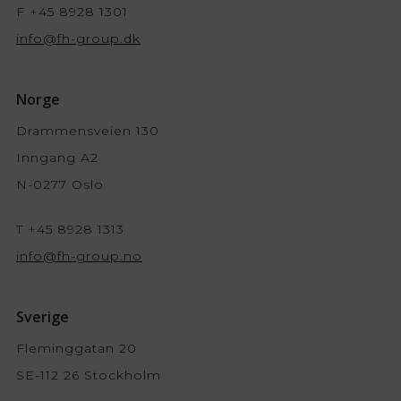
F +45 8928 1301
info@fh-group.dk
Norge
Drammensveien 130
Inngang A2
N-0277 Oslo
T +45 8928 1313
info@fh-group.no
Sverige
Fleminggatan 20
SE-112 26 Stockholm