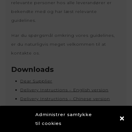
relevante personer hos alle leverandører er
bekendte med og har læst relevante
guidelines.
Har du spørgsmål omkring vores guidelines,
er du naturligvis meget velkommen til at
kontakte os.
Downloads
Dear Supplier
Delivery Instructions – English version
Delivery Instructions – Chinese version
Code of Conduct – English version
Administrer samtykke
Code of Conduct – Chinese version
til cookies
Supplier Guide – English version