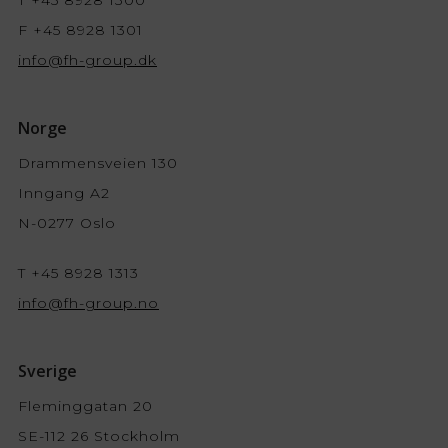
T +45 8928 1300
F +45 8928 1301
info@fh-group.dk
Norge
Drammensveien 130
Inngang A2
N-0277 Oslo
T +45 8928 1313
info@fh-group.no
Sverige
Fleminggatan 20
SE-112 26 Stockholm